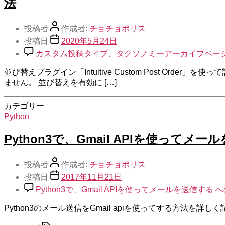
法
投稿者
作成者:
チョチョポリス
投稿日
2020年5月24日
カスタム投稿タイプ、タクソノミーアーカイブページでIntui
並び替えプラグイン「Intuitive Custom Post 
ません。 並び替えを有効に […]
カテゴリー
Python
Python3で、Gmail APIを使ってメ
投稿者
作成者:
チョチョポリス
投稿日
2017年11月21日
Python3で、Gmail APIを使ってメールを送信する 
Python3のメール送信をGmail apiを使ってする方法を詳しく記載されている