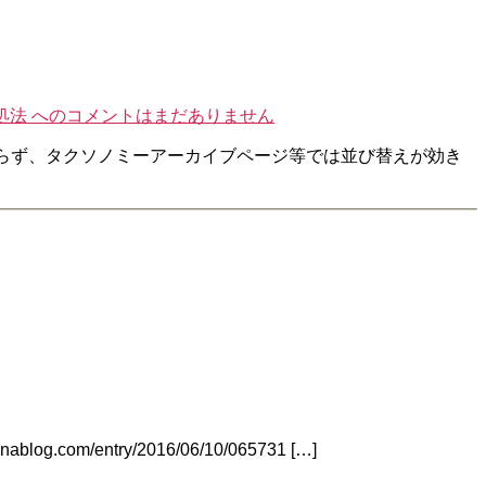
処法 への
コメントはまだありません
にもかかわらず、タクソノミーアーカイブページ等では並び替えが効き
m/entry/2016/06/10/065731 […]