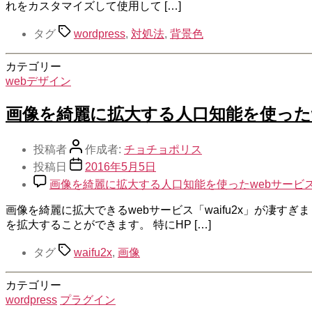
れをカスタマイズして使用して […]
タグ
wordpress
,
対処法
,
背景色
カテゴリー
webデザイン
画像を綺麗に拡大する人口知能を使ったwe
投稿者
作成者:
チョチョポリス
投稿日
2016年5月5日
画像を綺麗に拡大する人口知能を使ったwebサービス「w
画像を綺麗に拡大できるwebサービス「waifu2x」が凄す
を拡大することができます。 特にHP […]
タグ
waifu2x
,
画像
カテゴリー
wordpress
プラグイン