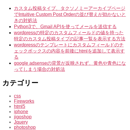
し
た
カスタム投稿タイプ、タクソノミーアーカイブページ
場
でIntuitive Custom Post Orderの並び替えが効かないと
合
きの対処法
に
Python3で、Gmail APIを使ってメールを送信する
見
wordpressの特定のカスタムフィールドの値を持った
切
特定のカスタム投稿タイプの記事一覧を表示する方法
れ
wordpressのテンプレートにカスタムフィールドのチ
て
ェックボックスの内容を前後にhtmlを追加して表示す
表
る
示
google adsenseの背景が反映されず、黄色や青色にな
さ
ってしまう場合の対処法
れ
な
カテゴリー
い
問
css
題
Fireworks
の
html5
修
iphone
正
jigoshop
Jquery
点
photoshop
へ