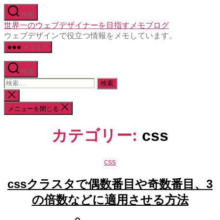
コ
検索
ン
世界一のウェブデザイナーを目指すメモブログ
テ
ウェブデザインで役立つ情報をメモしています。
ン
メニュー
ツ
へ
ス
検索
キ
検
ッ
索
検
プ
対
索
メニューを閉じる
象:
を
閉
じ
カテゴリー:
css
る
css
カ
テ
cssクラスタで偶数番目や奇数番目、3
ゴ
リ
の倍数などに適用させる方法
ー