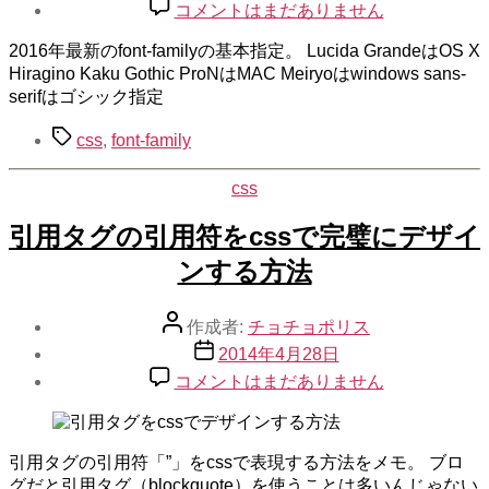
稿
font-
コメントはまだありません
ど
family
日
の
に
2016年最新のfont-familyの基本指定。 Lucida GrandeはOS X
指
適
Hiragino Kaku Gothic ProNはMAC Meiryoはwindows sans-
定
用
serifはゴシック指定
は
さ
タ
こ
せ
css
,
font-family
グ
れ
る
で
方
css
カ
OK！
法
テ
2016
へ
引用タグの引用符をcssで完璧にデザイ
ゴ
年
の
リ
ンする方法
最
ー
新
の
投
作成者:
チョチョポリス
指
稿
投
2014年4月28日
定
者
稿
引
コメントはまだありません
フ
日
用
ォ
タ
ン
グ
ト
引用タグの引用符「”」をcssで表現する方法をメモ。 ブロ
の
へ
グだと引用タグ（blockquote）を使うことは多いんじゃない