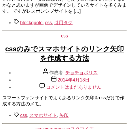
引
の
かなと思いますが画像でデザインしているサイトを多くみま
用
す。 ですがレスポンシブサイトを […]
符
を
タ
blockquote
,
css
,
引用タグ
css
グ
で
完
css
カ
璧
テ
cssのみでスマホサイトのリンク矢印
に
ゴ
デ
リ
を作成する方法
ザ
ー
イ
投
ン
作成者:
チョチョポリス
稿
す
投
2014年4月18日
者
る
稿
css
コメントはまだありません
方
日
の
法
み
スマートフォンサイトでよくあるリンク矢印をcssだけで作
へ
で
成する方法のメモ。
の
ス
タ
マ
css
,
スマホサイト
,
矢印
グ
ホ
サ
カ
css
wordpress
カスタマイズ