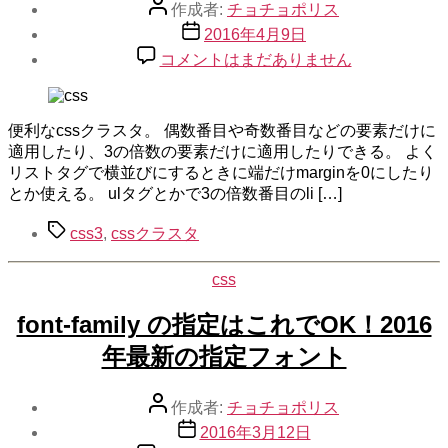
投
作成者:
チョチョポリス
稿
投
2016年4月9日
者
稿
css
コメントはまだありません
日
ク
ラ
ス
便利なcssクラスタ。 偶数番目や奇数番目などの要素だけに
タ
適用したり、3の倍数の要素だけに適用したりできる。 よく
で
リストタグで横並びにするときに端だけmarginを0にしたり
偶
とか使える。 ulタグとかで3の倍数番目のli […]
数
番
タ
css3
,
cssクラスタ
目
グ
や
css
カ
奇
テ
数
font-family の指定はこれでOK！2016
ゴ
番
リ
目、
年最新の指定フォント
ー
3
の
投
倍
作成者:
チョチョポリス
稿
数
投
2016年3月12日
者
な