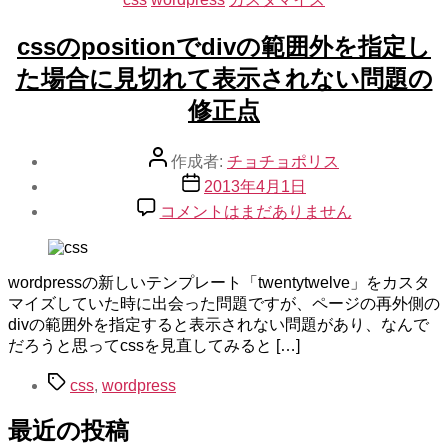
イ
テ
ト
ゴ
cssのpositionでdivの範囲外を指定し
の
リ
た場合に見切れて表示されない問題の
リ
ー
ン
修正点
ク
矢
投
作成者:
チョチョポリス
印
稿
投
を
2013年4月1日
者
稿
作
css
コメントはまだありません
日
の
成
position
す
で
る
wordpressの新しいテンプレート「twentytwelve」をカスタ
div
方
の
マイズしていた時に出会った問題ですが、ページの再外側の
法
範
divの範囲外を指定すると表示されない問題があり、なんで
へ
囲
だろうと思ってcssを見直してみると […]
の
外
タ
css
,
wordpress
を
グ
指
最近の投稿
定