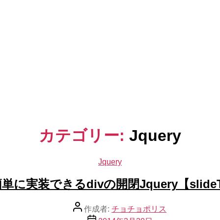
カテゴリー:
Jquery
Jquery
カ
テ
に実装できるdivの開閉Jquery【slideT
ゴ
リ
ー
投
作成者:
チョチョポリス
稿
投