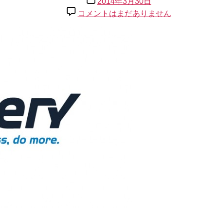
2014年3月30日
者
稿
猿
コメントはまだありません
日
で
も
簡
単
に
実
装
で
き
る
div
の
開
閉
Jquery【slideToggle】
へ
の