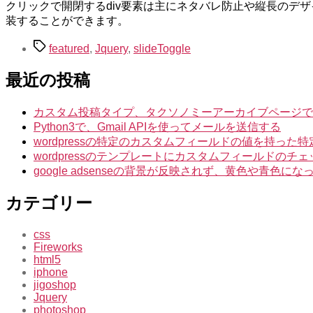
クリックで開閉するdiv要素は主にネタバレ防止や縦長のデザイン
装することができます。
タ
featured
,
Jquery
,
slideToggle
グ
最近の投稿
カスタム投稿タイプ、タクソノミーアーカイブページでIntuiti
Python3で、Gmail APIを使ってメールを送信する
wordpressの特定のカスタムフィールドの値を持っ
wordpressのテンプレートにカスタムフィールドのチ
google adsenseの背景が反映されず、黄色や青色
カテゴリー
css
Fireworks
html5
iphone
jigoshop
Jquery
photoshop