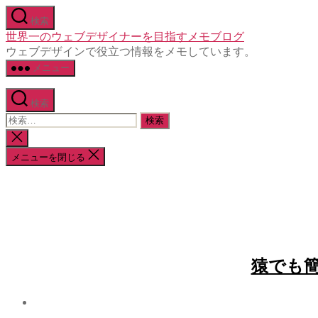
コ
検索
ン
世界一のウェブデザイナーを目指すメモブログ
テ
ウェブデザインで役立つ情報をメモしています。
ン
メニュー
ツ
へ
ス
検索
キ
検
ッ
索
検
プ
対
索
メニューを閉じる
象:
を
閉
じ
る
猿でも簡単