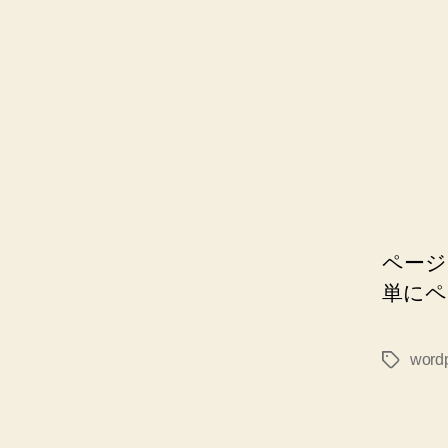
ページ
単にペ
word
タ
グ