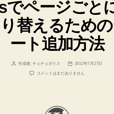
ressでページご
リ
ー
切り替えるための
ート追加方法
作成者:
チョチョポリス
2012年7月27日
投
投
稿
稿
wordpress
コメントはまだありません
者
日
で
ペ
ー
ジ
ご
と