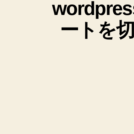
wordp
ートを