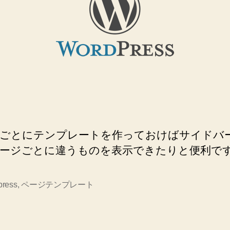
に
テ
ン
プ
レ
ー
ト
を
切
り
替
ごとにテンプレートを作っておけばサイドバ
え
ージごとに違うものを表示できたりと便利で
る
た
め
press
,
ページテンプレート
の
テ
ン
プ