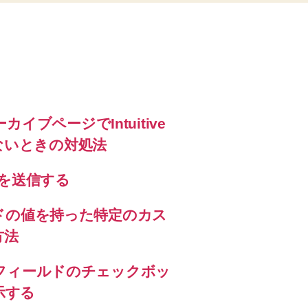
レ
ー
ト
追
加
方
法
ブページでIntuitive
へ
の
効かないときの対処法
ールを送信する
ルドの値を持った特定のカス
方法
タムフィールドのチェックボッ
示する