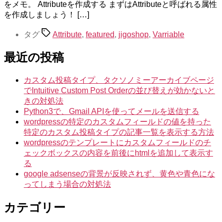
をメモ。 Attributeを作成する まずはAttributeと呼ばれる属性
を作成しましょう！ […]
タグ
Attribute
,
featured
,
jigoshop
,
Varriable
最近の投稿
カスタム投稿タイプ、タクソノミーアーカイブページ
でIntuitive Custom Post Orderの並び替えが効かないと
きの対処法
Python3で、Gmail APIを使ってメールを送信する
wordpressの特定のカスタムフィールドの値を持った
特定のカスタム投稿タイプの記事一覧を表示する方法
wordpressのテンプレートにカスタムフィールドのチ
ェックボックスの内容を前後にhtmlを追加して表示す
る
google adsenseの背景が反映されず、黄色や青色にな
ってしまう場合の対処法
カテゴリー