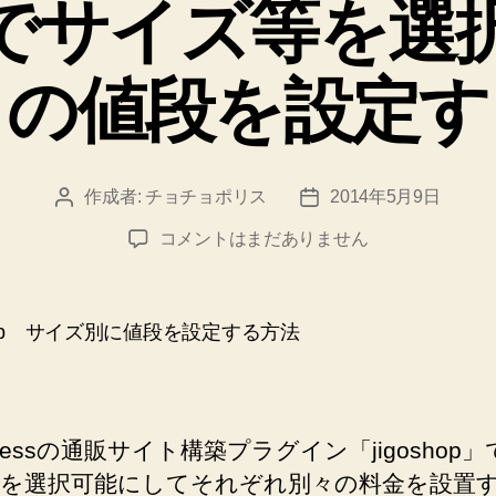
hopでサイズ等を
リ
ー
々の値段を設定す
作成者:
チョチョポリス
2014年5月9日
投
投
稿
稿
jigoshop
コメントはまだありません
者
日
で
サ
イ
ズ
等
を
選
pressの通販サイト構築プラグイン「jigoshop
択
可
を選択可能にしてそれぞれ別々の料金を設置