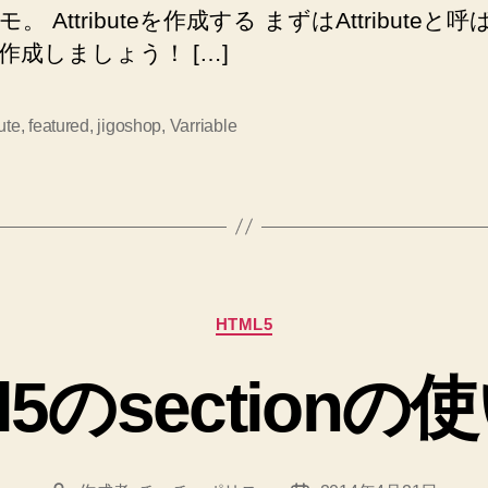
能
。 Attributeを作成する まずはAttributeと
に
作成しましょう！ […]
し
て
別々
ute
,
featured
,
jigoshop
,
Varriable
の
値
段
を
設
定
す
カ
る
HTML5
テ
方
ゴ
法
ml5のsectionの
リ
へ
ー
の