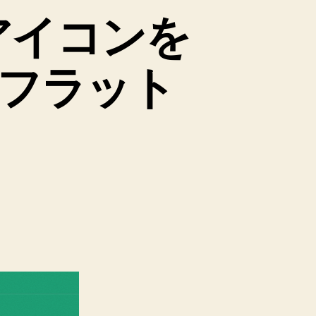
にアイコンを
フラット
】