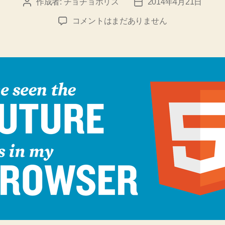
作成者:
チョチョポリス
2014年4月21日
投
投
稿
稿
html5
コメントはまだありません
者
日
の
section
の
使
い
方
へ
の