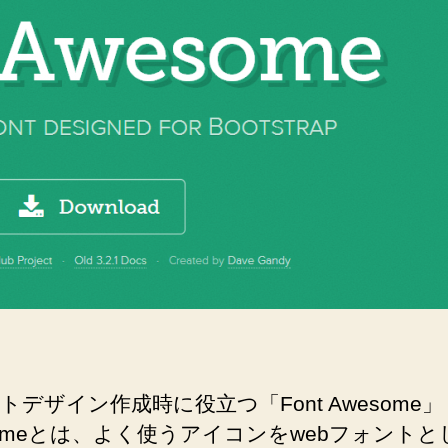
ア
イ
コ
ン
を
デ
ザ
イ
ン
に
組
み
込
も
う
【フ
ラ
トデザイン作成時に役立つ「Font Awesome」！ 
ッ
someとは、よく使うアイコンをwebフォントと
ト