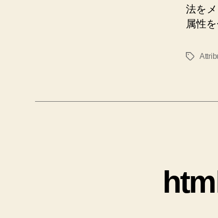
法をメモ
属性を
Attrib
タ
グ
ht