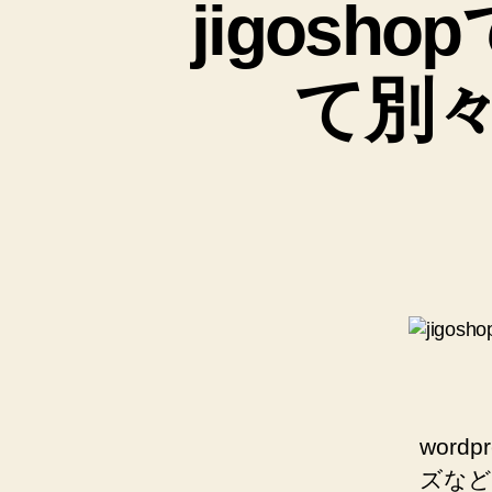
jigos
て別
word
ズなど