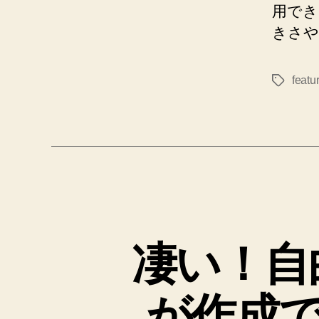
用でき
きさや
featu
タ
グ
凄い！自
が作成