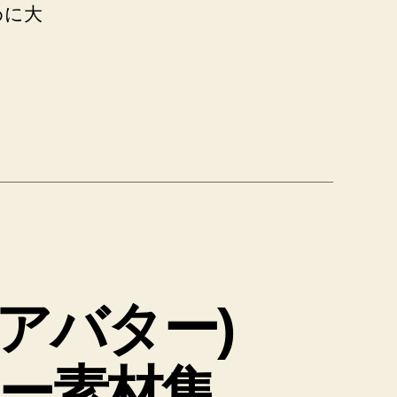
めに大
アバター)
ー素材集