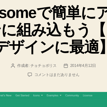
ゴ
Awesomeで簡単
リ
ー
ンに組み込もう【
デザインに最適
作成者:
チョチョポリス
2014年4月12日
投
投
稿
稿
Font
コメントはまだありません
者
日
Awesome
で
簡
単
に