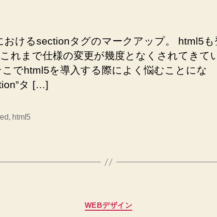
5におけるsectionタグのマークアップ。 html5
これまで仕様の変更が幾度となくされてきて
そこでhtml5を導入する際によく悩むことにな
tion”タ […]
red
,
html5
カ
WEBデザイン
テ