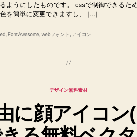
るようにしたものです。 cssで制御できるた
デ
ザ
色を簡単に変更できますし、 […]
イ
ン
に
red
,
Font Awesome
,
webフォント
,
アイコン
最
適】
へ
の
カ
デザイン無料素材
テ
ゴ
由に顔アイコン(
リ
ー
できる無料ベクタ