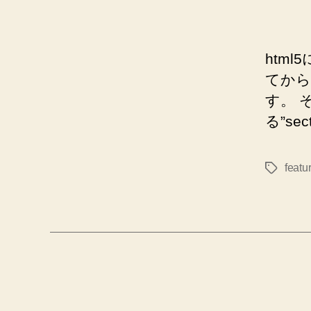
html
てから
す。 
る”sec
featu
タ
グ