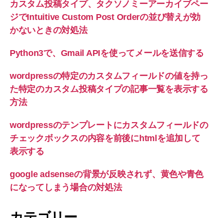
カスタム投稿タイプ、タクソノミーアーカイブペー
っ
ジでIntuitive Custom Post Orderの並び替えが効
て
かないときの対処法
し
ま
う
Python3で、Gmail APIを使ってメールを送信する
場
合
wordpressの特定のカスタムフィールドの値を持っ
の
た特定のカスタム投稿タイプの記事一覧を表示する
対
方法
処
法
wordpressのテンプレートにカスタムフィールドの
へ
の
チェックボックスの内容を前後にhtmlを追加して
表示する
google adsenseの背景が反映されず、黄色や青色
になってしまう場合の対処法
カテゴリー