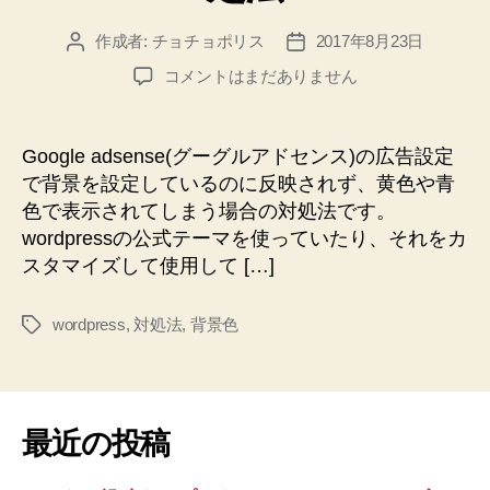
作成者:
チョチョポリス
2017年8月23日
投
投
稿
稿
google
コメントはまだありません
者
日
adsense
の
背
Google adsense(グーグルアドセンス)の広告設定
景
で背景を設定しているのに反映されず、黄色や青
が
色で表示されてしまう場合の対処法です。
反
wordpressの公式テーマを使っていたり、それをカ
映
スタマイズして使用して […]
さ
れ
ず、
wordpress
,
対処法
,
背景色
タ
黄
グ
色
や
青
最近の投稿
色
に
な