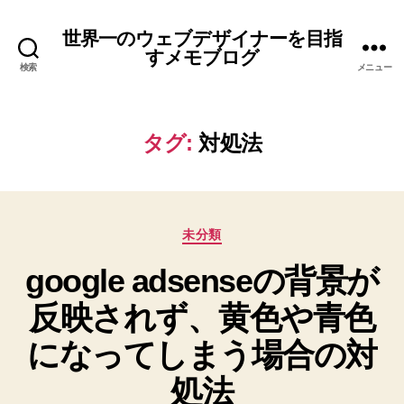
世界一のウェブデザイナーを目指
すメモブログ
検索
メニュー
タグ:
対処法
カ
未分類
テ
google adsenseの背景が
ゴ
リ
反映されず、黄色や青色
ー
になってしまう場合の対
処法