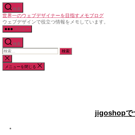
コ
検索
ン
世界一のウェブデザイナーを目指すメモブログ
テ
ウェブデザインで役立つ情報をメモしています。
ン
メニュー
ツ
へ
ス
検索
キ
検
ッ
索
検
プ
対
索
メニューを閉じる
象:
を
閉
じ
る
jigosh