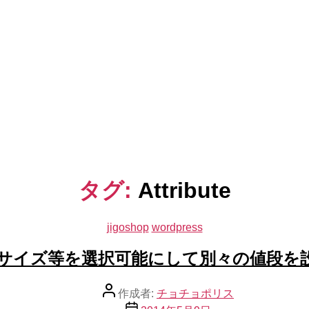
タグ:
Attribute
jigoshop
wordpress
カ
テ
opでサイズ等を選択可能にして別々の値段
ゴ
リ
ー
投
作成者:
チョチョポリス
稿
投