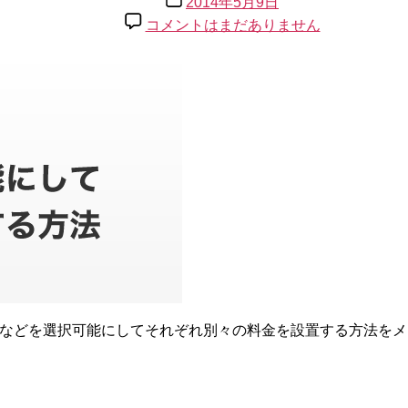
2014年5月9日
者
稿
jigoshop
コメントはまだありません
日
で
サ
イ
ズ
等
を
選
択
可
能
に
し
て
別々
の
値
イズなどを選択可能にしてそれぞれ別々の料金を設置する方法をメモ。 At
段
を
設
定