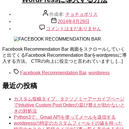
ー
投
作成者:
チョチョポリス
稿
投
2014年4月29日
者
稿
Facebook
コメントはまだありません
Recommendation
日
Bar
を
WordPress
Facebook Recommendation Bar 画面をスクロールしていく
に
と出てくるFacebook Recommendation Barをwordpressに導
導
入する方法。 CTRの向上に役立つと言われていますし […]
入
タ
す
Facebook Recommendation Bar
,
wordpress
グ
る
最近の投稿
方
法
へ
カスタム投稿タイプ、タクソノミーアーカイブページ
の
でIntuitive Custom Post Orderの並び替えが効かないと
きの対処法
Python3で、Gmail APIを使ってメールを送信する
wordpressの特定のカスタムフィールドの値を持った