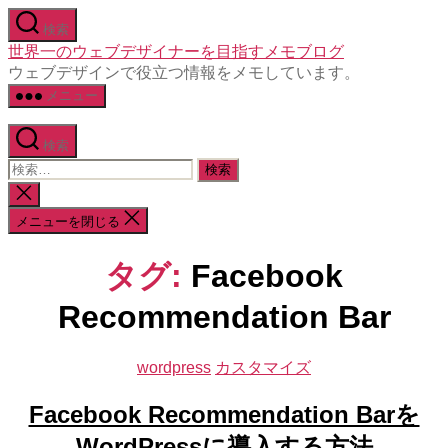
コ
検索
ン
世界一のウェブデザイナーを目指すメモブログ
テ
ウェブデザインで役立つ情報をメモしています。
ン
メニュー
ツ
へ
ス
検索
キ
検
ッ
索
検
プ
対
索
メニューを閉じる
象:
を
閉
じ
タグ:
Facebook
る
Recommendation Bar
カ
wordpress
カスタマイズ
テ
ゴ
Facebook Recommendation Barを
リ
WordPressに導入する方法