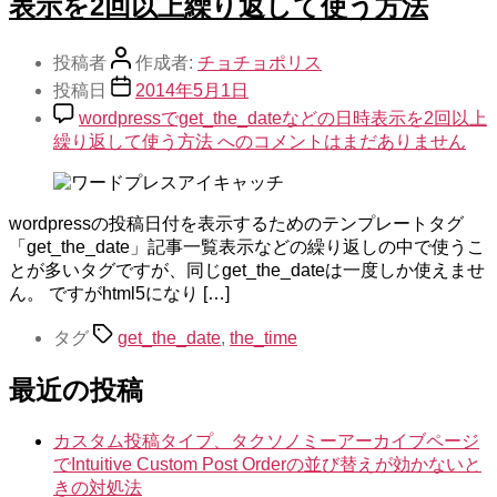
表示を2回以上繰り返して使う方法
投稿者
作成者:
チョチョポリス
投稿日
2014年5月1日
wordpressでget_the_dateなどの日時表示を2回以上
繰り返して使う方法 への
コメントはまだありません
wordpressの投稿日付を表示するためのテンプレートタグ
「get_the_date」記事一覧表示などの繰り返しの中で使うこ
とが多いタグですが、同じget_the_dateは一度しか使えませ
ん。 ですがhtml5になり […]
タグ
get_the_date
,
the_time
最近の投稿
カスタム投稿タイプ、タクソノミーアーカイブページ
でIntuitive Custom Post Orderの並び替えが効かないと
きの対処法