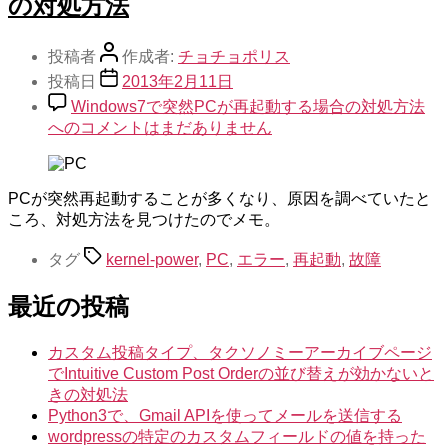
の対処方法
投稿者
作成者:
チョチョポリス
投稿日
2013年2月11日
Windows7で突然PCが再起動する場合の対処方法
への
コメントはまだありません
PCが突然再起動することが多くなり、原因を調べていたと
ころ、対処方法を見つけたのでメモ。
タグ
kernel-power
,
PC
,
エラー
,
再起動
,
故障
最近の投稿
カスタム投稿タイプ、タクソノミーアーカイブページ
でIntuitive Custom Post Orderの並び替えが効かないと
きの対処法
Python3で、Gmail APIを使ってメールを送信する
wordpressの特定のカスタムフィールドの値を持った