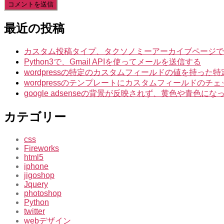
最近の投稿
カスタム投稿タイプ、タクソノミーアーカイブページでIntuiti
Python3で、Gmail APIを使ってメールを送信する
wordpressの特定のカスタムフィールドの値を持っ
wordpressのテンプレートにカスタムフィールドのチ
google adsenseの背景が反映されず、黄色や青色
カテゴリー
css
Fireworks
html5
iphone
jigoshop
Jquery
photoshop
Python
twitter
webデザイン