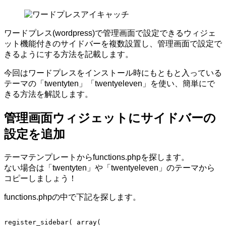
日
ー
ド
プ
ワードプレス(wordpress)で管理画面で設定できるウィジェ
レ
ット機能付きのサイドバーを複数設置し、管理画面で設定で
ス
きるようにする方法を記載します。
で
ウ
今回はワードプレスをインストール時にもともと入っている
ィ
テーマの「twentyten」「twentyeleven」を使い、簡単にで
ジ
きる方法を解説します。
ェ
ッ
管理画面ウィジェットにサイドバーの
ト
機
設定を追加
能
が
テーマテンプレートからfunctions.phpを探します。
あ
ない場合は「twentyten」や「twentyeleven」のテーマから
る
コピーしましょう！
サ
イ
functions.phpの中で下記を探します。
ド
バ
register_sidebar( array(
