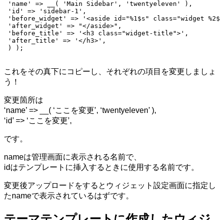
ー
 'name' => __( 'Main Sidebar', 'twentyeleven' ),

を
 'id' => 'sidebar-1',

 'before_widget' => '<aside id="%1$s" class="widget %2$
複
 'after_widget' => "</aside>",

数
 'before_title' => '<h3 class="widget-title">',

 'after_title' => '</h3>',

設
 ) );

置
す
これをその真下にコピーし、それぞれの項目を変更しましょ
る
う！
方
法
変更箇所は
へ
‘name’ => __( ‘ここを変更’, ‘twentyeleven’ ),
の
‘id’ => ‘ここを変更’,
です。
nameは管理画面に表示される名前で、
idはテンプレートに挿入するときに使用する名前です。
変更後アップロードをするとウィジェット設定画面に指定し
たnameで表示されているはずです。
テーマテンプレートに作成したウィジ