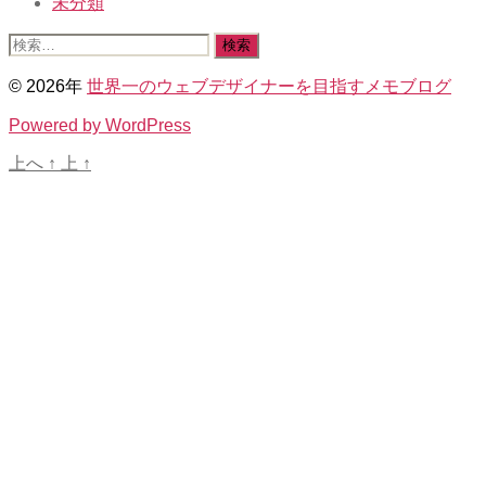
未分類
検
索
© 2026年
世界一のウェブデザイナーを目指すメモブログ
対
象:
Powered by WordPress
上へ
↑
上
↑