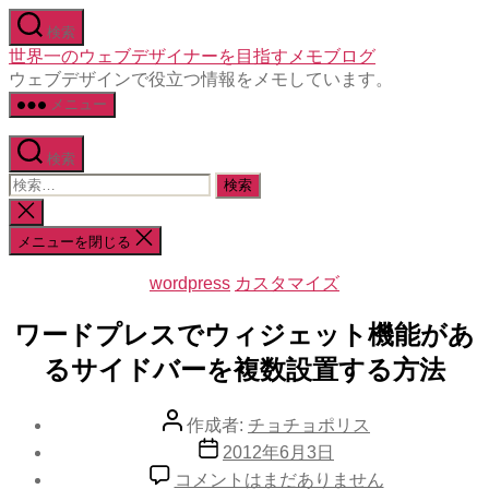
コ
検索
ン
世界一のウェブデザイナーを目指すメモブログ
テ
ウェブデザインで役立つ情報をメモしています。
ン
メニュー
ツ
へ
ス
検索
キ
検
ッ
索
検
プ
対
索
メニューを閉じる
象:
を
閉
カ
wordpress
カスタマイズ
じ
テ
る
ゴ
ワードプレスでウィジェット機能があ
リ
るサイドバーを複数設置する方法
ー
投
作成者:
チョチョポリス
稿
投
2012年6月3日
者
稿
ワ
コメントはまだありません