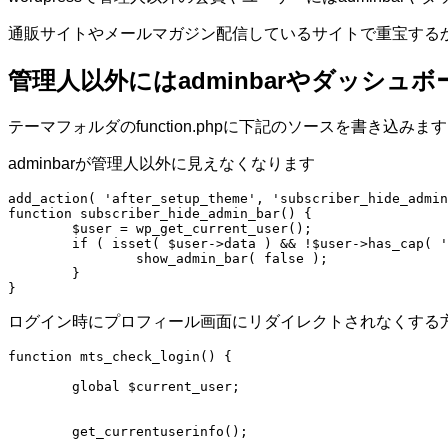
通販サイトやメールマガジン配信しているサイトで重宝する
管理人以外にはadminbarやダッシュ
テーマフォルダのfunction.phpに下記のソースを書き込みま
adminbarが管理人以外に見えなくなります
add_action( 'after_setup_theme', 'subscriber_hide_admin
function subscriber_hide_admin_bar() {

	$user = wp_get_current_user();

	if ( isset( $user->data ) && !$user->has_cap( 'edit_posts' ) ) {

		show_admin_bar( false );

	}

ログイン時にプロフィール画面にリダイレクトされなくする
function mts_check_login() {

	global $current_user;

	get_currentuserinfo();
