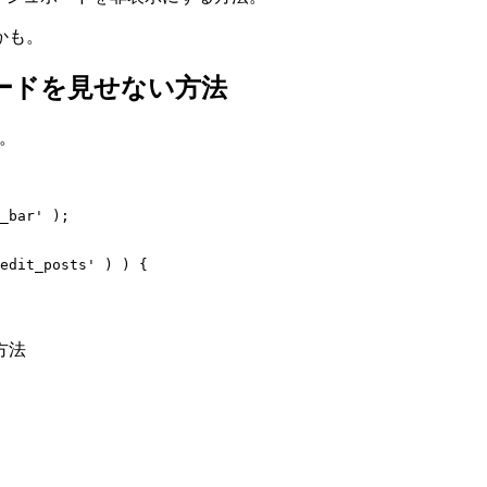
理
かも。
人
以
ボードを見せない方法
外
の
会
す。
員
に
は
_bar' );

adminbar
や
ダ
ッ
シ
ュ
方法
ボ
ー
ド
を
見
せ