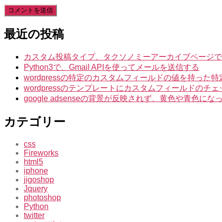
最近の投稿
カスタム投稿タイプ、タクソノミーアーカイブページでIntuiti
Python3で、Gmail APIを使ってメールを送信する
wordpressの特定のカスタムフィールドの値を持っ
wordpressのテンプレートにカスタムフィールドのチ
google adsenseの背景が反映されず、黄色や青色
カテゴリー
css
Fireworks
html5
iphone
jigoshop
Jquery
photoshop
Python
twitter