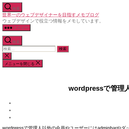
コ
検索
ン
世界一のウェブデザイナーを目指すメモブログ
テ
ウェブデザインで役立つ情報をメモしています。
ン
メニュー
ツ
へ
ス
検索
キ
検
ッ
索
検
プ
対
索
メニューを閉じる
象:
を
閉
じ
る
wordpressで
wordpressで管理人以外の会員やユーザーにはadminba