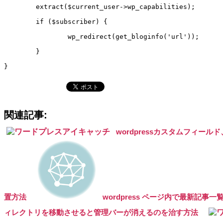
	extract($current_user->wp_capabilities);

	if ($subscriber) {

		wp_redirect(get_bloginfo('url'));

	}

関連記事:
wordpressカスタムフィ
置方法
wordpress ページ内で最新記事
ィレクトリを移動させると管理バーが消えるのを治す方法