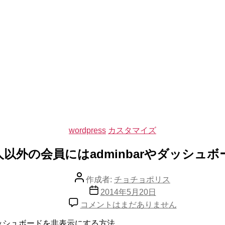
カ
wordpress
カスタマイズ
テ
ゴ
管理人以外の会員にはadminbarやダッシ
リ
ー
投
作成者:
チョチョポリス
稿
投
2014年5月20日
者
稿
wordpress
コメントはまだありません
日
で
管
rやダッシュボードを非表示にする方法。