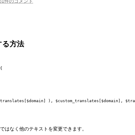
の
1件のコメント
する方法
{

translates[$domain] ), $custom_translates[$domain], $tra
けではなく他のテキストを変更できます。